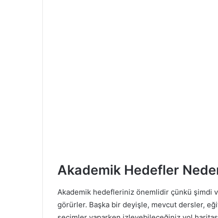
Akademik Hedefler Nede
Akademik hedefleriniz önemlidir çünkü şimdi v
görürler. Başka bir deyişle, mevcut dersler, eği
seçimler yaparken izleyebileceğiniz yol haritası