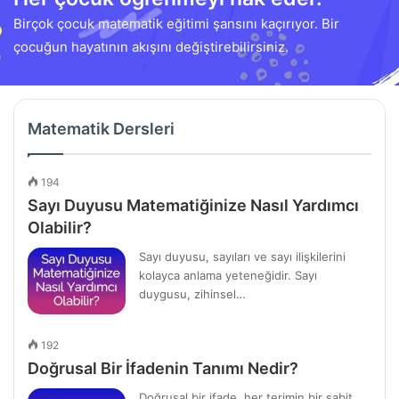
Birçok çocuk matematik eğitimi şansını kaçırıyor. Bir
çocuğun hayatının akışını değiştirebilirsiniz.
Matematik Dersleri
194
Sayı Duyusu Matematiğinize Nasıl Yardımcı
Olabilir?
Sayı duyusu, sayıları ve sayı ilişkilerini
kolayca anlama yeteneğidir. Sayı
duygusu, zihinsel…
192
Doğrusal Bir İfadenin Tanımı Nedir?
Doğrusal bir ifade, her terimin bir sabit