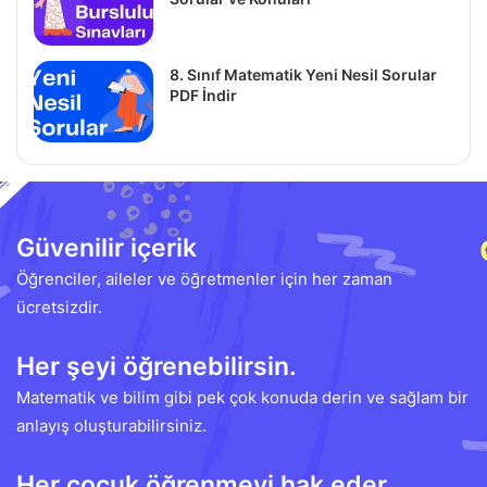
8. Sınıf Matematik Yeni Nesil Sorular
PDF İndir
Güvenilir içerik
Öğrenciler, aileler ve öğretmenler için her zaman
ücretsizdir.
Her şeyi öğrenebilirsin.
Matematik ve bilim gibi pek çok konuda derin ve sağlam bir
anlayış oluşturabilirsiniz.
Her çocuk öğrenmeyi hak eder.