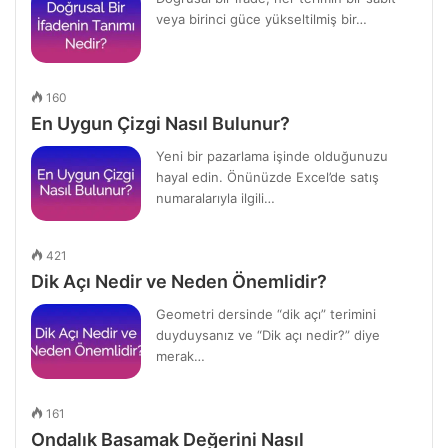
veya birinci güce yükseltilmiş bir…
160
En Uygun Çizgi Nasıl Bulunur?
Yeni bir pazarlama işinde olduğunuzu
hayal edin. Önünüzde Excel’de satış
numaralarıyla ilgili…
421
Dik Açı Nedir ve Neden Önemlidir?
Geometri dersinde “dik açı” terimini
duyduysanız ve “Dik açı nedir?” diye
merak…
161
Ondalık Basamak Değerini Nasıl