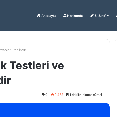
Anasayfa
Hakkımda
5. Sınıf
vapları Pdf İndir
k Testleri ve
dir
0
3.458
1 dakika okuma süresi