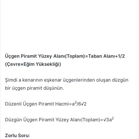
Üçgen Piramit Yüzey Alanı(Toplam)=Taban Alanı+1/2
(Çevre×Eğim Yüksekliği)
Şimdi a kenarının eşkenar üçgenlerinden oluşan düzgün
bir üçgen piramit düşünün.
3
Düzenli Üçgen Piramit Hacmi=a
/6√2
2
Düzgün Üçgen Piramit Yüzey Alanı(Toplam)=√3a
Zorlu Soru: