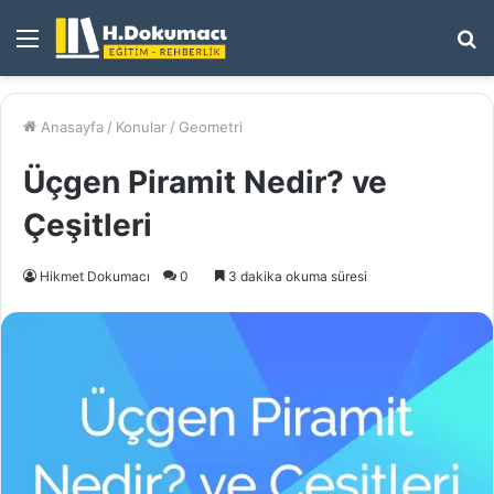
Menü
A
y
...
Anasayfa
/
Konular
/
Geometri
Üçgen Piramit Nedir? ve
Çeşitleri
Hikmet Dokumacı
0
3 dakika okuma süresi