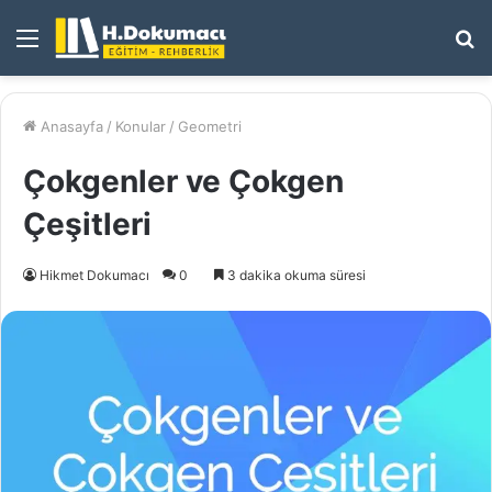
Menü
A
y
...
Anasayfa
/
Konular
/
Geometri
Çokgenler ve Çokgen
Çeşitleri
Hikmet Dokumacı
0
3 dakika okuma süresi