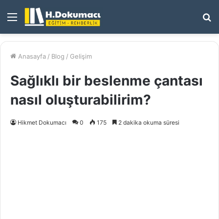
Menü
A
y
...
Anasayfa
/
Blog
/
Gelişim
Sağlıklı bir beslenme çantası
nasıl oluşturabilirim?
Hikmet Dokumacı
0
175
2 dakika okuma süresi