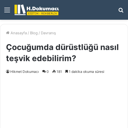
Menü
A
y
...
Anasayfa
/
Blog
/
Davranış
Çocuğumda dürüstlüğü nasıl
teşvik edebilirim?
Hikmet Dokumacı
0
181
1 dakika okuma süresi