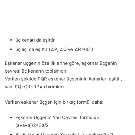
üç kenarı da eşittir
üç açı da eşittir (∠P, ∠Q ve ∠R=60°)
Eşkenar üçgenin özelliklerine göre, eşkenar üçgenin
çevresi üç kenarın toplamıdır.
Verilen şekilde PQR eşkenar üçgeninin kenarları eşittir,
yani PQ=QR=RP=a birimleri.
Verilen eşkenar üçgen için birkaç formül daha:
Eşkenar Üçgenin Yarı Çevresi formülü=
(a+a+a)/2=3a/2
Bir Eşkenar Üçgenin Yükseklik formülü=√3a/2