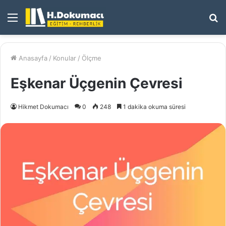
Menü
A
y
...
Anasayfa
/
Konular
/
Ölçme
Eşkenar Üçgenin Çevresi
Hikmet Dokumacı
0
248
1 dakika okuma süresi