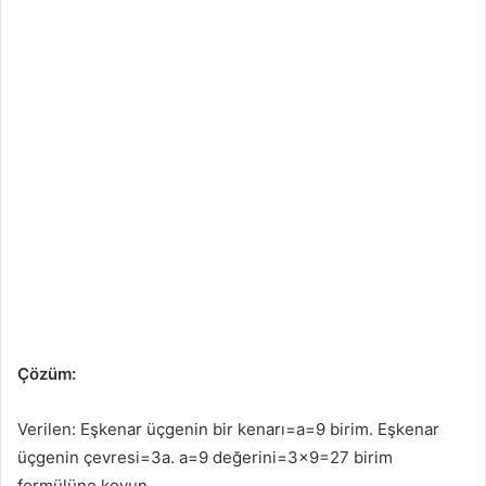
Çözüm:
Verilen: Eşkenar üçgenin bir kenarı=a=9 birim. Eşkenar
üçgenin çevresi=3a. a=9 değerini=3×9=27 birim
formülüne koyun