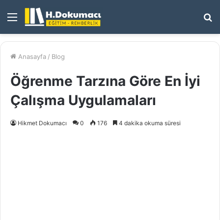
Menü
A
y
...
Anasayfa
/
Blog
Öğrenme Tarzına Göre En İyi
Çalışma Uygulamaları
Hikmet Dokumacı
0
176
4 dakika okuma süresi