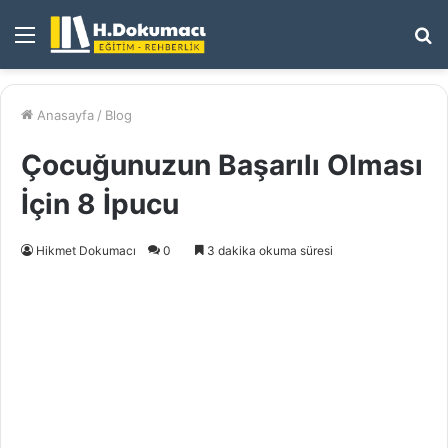
Menü
A
y
...
Anasayfa
/
Blog
Çocuğunuzun Başarılı Olması
İçin 8 İpucu
Hikmet Dokumacı
0
3 dakika okuma süresi