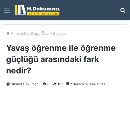
Menü
A
y
...
Anasayfa
/
Blog
/
Özel İhtiyaçlar
Yavaş öğrenme ile öğrenme
güçlüğü arasındaki fark
nedir?
Hikmet Dokumacı
0
191
2 dakika okuma süresi