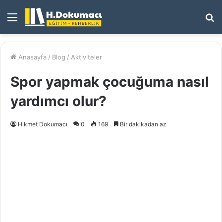
Menü
A
y
...
Anasayfa
/
Blog
/
Aktiviteler
Spor yapmak çocuğuma nasıl
yardımcı olur?
Hikmet Dokumacı
0
169
Bir dakikadan az