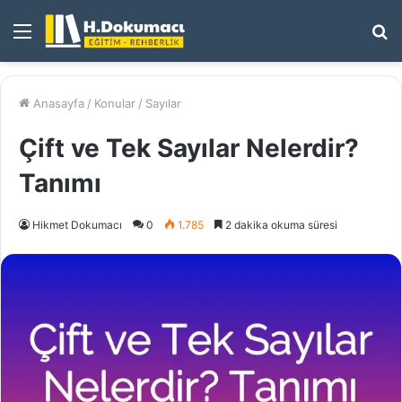
Menü
A
y
...
Anasayfa
/
Konular
/
Sayılar
Çift ve Tek Sayılar Nelerdir?
Tanımı
Hikmet Dokumacı
0
1.785
2 dakika okuma süresi