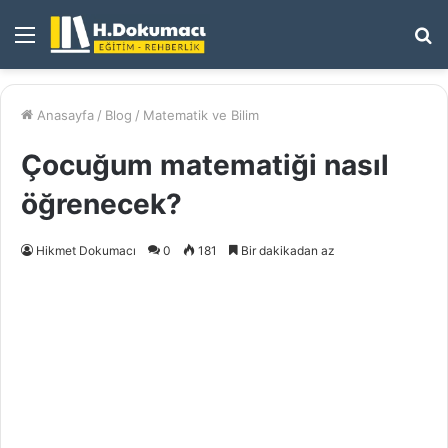
Menü
A
y
...
Anasayfa
/
Blog
/
Matematik ve Bilim
Çocuğum matematiği nasıl
öğrenecek?
Hikmet Dokumacı
0
181
Bir dakikadan az