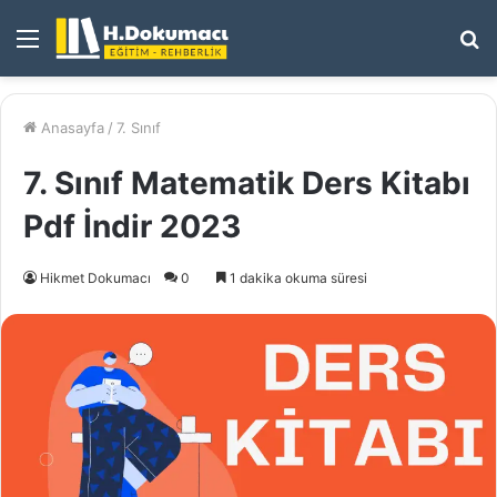
Menü
A
y
...
Anasayfa
/
7. Sınıf
7. Sınıf Matematik Ders Kitabı
Pdf İndir 2023
Hikmet Dokumacı
0
1 dakika okuma süresi