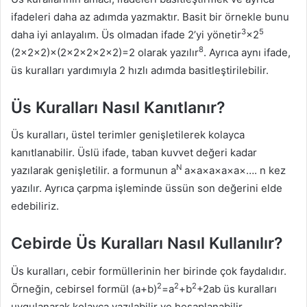
ifadeleri daha az adımda yazmaktır. Basit bir örnekle bunu
3
5
daha iyi anlayalım. Üs olmadan ifade 2’yi yönetir
×2
8
(2×2×2)×(2×2×2×2×2)=2 olarak yazılır
. Ayrıca aynı ifade,
üs kuralları yardımıyla 2 hızlı adımda basitleştirilebilir.
Üs Kuralları Nasıl Kanıtlanır?
Üs kuralları, üstel terimler genişletilerek kolayca
kanıtlanabilir. Üslü ifade, taban kuvvet değeri kadar
N
yazılarak genişletilir. a formunun a
a×a×a×a×a×…. n kez
yazılır. Ayrıca çarpma işleminde üssün son değerini elde
edebiliriz.
Cebirde Üs Kuralları Nasıl Kullanılır?
Üs kuralları, cebir formüllerinin her birinde çok faydalıdır.
2
2
2
Örneğin, cebirsel formül (a+b)
=a
+b
+2ab üs kuralları
uygulanarak kolayca yazılabilir ve hesaplanabilir.