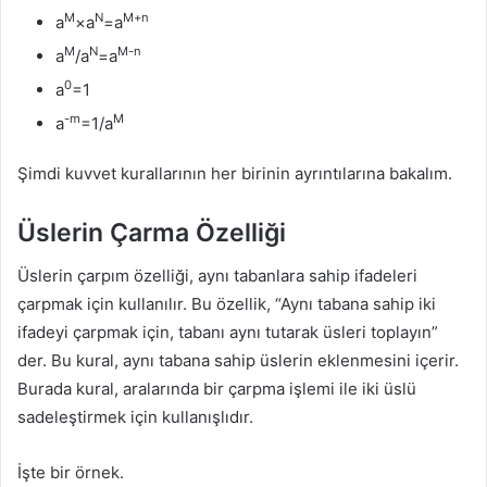
M
N
M+n
a
×a
=a
M
N
M-n
a
/a
=a
0
a
=1
-m
M
a
=1/a
Şimdi kuvvet kurallarının her birinin ayrıntılarına bakalım.
Üslerin Çarma Özelliği
Üslerin çarpım özelliği, aynı tabanlara sahip ifadeleri
çarpmak için kullanılır. Bu özellik, “Aynı tabana sahip iki
ifadeyi çarpmak için, tabanı aynı tutarak üsleri toplayın”
der. Bu kural, aynı tabana sahip üslerin eklenmesini içerir.
Burada kural, aralarında bir çarpma işlemi ile iki üslü
sadeleştirmek için kullanışlıdır.
İşte bir örnek.