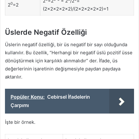
2
=2
= 2
/2
=
0
2
=2
(2×2×2×2×2)/(2×2×2×2×2)=1
Üslerde Negatif Özelliği
Üslerin negatif özelliği, bir üs negatif bir sayı olduğunda
kullanılır. Bu özellik, “Herhangi bir negatif üslü pozitif üsse
dönüştürmek için karşılıklı alınmalıdır” der. İfade, üs
değerlerinin işaretinin değişmesiyle paydan paydaya
aktarılır.
Popüler Konu:
Cebirsel İfadelerin
Çarpımı
İşte bir örnek.