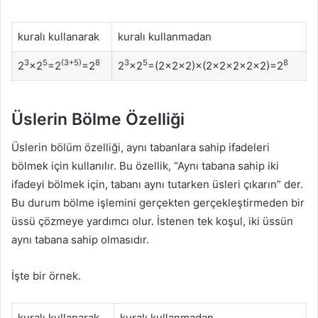
kuralı kullanarak
kuralı kullanmadan
3
5
(3+5)
8
3
5
8
2
×2
=2
=2
2
×2
=(2×2×2)×(2×2×2×2×2)=2
Üslerin Bölme Özelliği
Üslerin bölüm özelliği, aynı tabanlara sahip ifadeleri
bölmek için kullanılır. Bu özellik, “Aynı tabana sahip iki
ifadeyi bölmek için, tabanı aynı tutarken üsleri çıkarın” der.
Bu durum bölme işlemini gerçekten gerçekleştirmeden bir
üssü çözmeye yardımcı olur. İstenen tek koşul, iki üssün
aynı tabana sahip olmasıdır.
İşte bir örnek.
kuralı kullanarak
kuralı kullanmadan