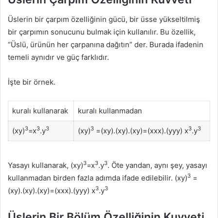
Üslerin bir çarpım özelliğinin gücü, bir üsse yükseltilmiş
bir çarpımın sonucunu bulmak için kullanılır. Bu özellik,
“Üslü, ürünün her çarpanına dağıtın” der. Burada ifadenin
temeli aynıdır ve güç farklıdır.
İşte bir örnek.
kuralı kullanarak
kuralı kullanmadan
3
3
3
3
3
3
(xy)
=x
.y
(xy)
=(xy).(xy).(xy)=(xxx).(yyy) x
.y
3
3
3
Yasayı kullanarak, (xy)
=x
.y
. Öte yandan, aynı şey, yasayı
3
kullanmadan birden fazla adımda ifade edilebilir. (xy)
=
3
3
(xy).(xy).(xy)=(xxx).(yyy) x
.y
Üslerin Bir Bölüm Özelliğinin Kuvveti