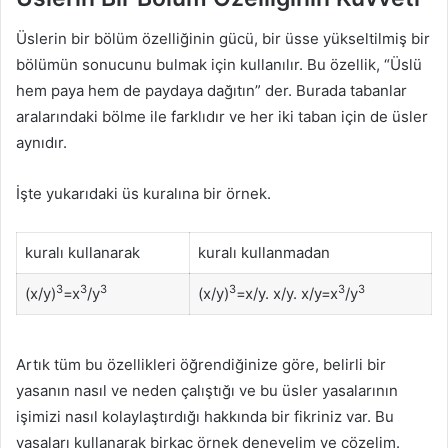
Üslerin bir bölüm özelliğinin gücü, bir üsse yükseltilmiş bir
bölümün sonucunu bulmak için kullanılır. Bu özellik, “Üslü
hem paya hem de paydaya dağıtın” der. Burada tabanlar
aralarındaki bölme ile farklıdır ve her iki taban için de üsler
aynıdır.
İşte yukarıdaki üs kuralına bir örnek.
kuralı kullanarak
kuralı kullanmadan
3
3
3
3
3
3
(x/y)
=x
/y
(x/y)
=x/y. x/y. x/y=x
/y
Artık tüm bu özellikleri öğrendiğinize göre, belirli bir
yasanın nasıl ve neden çalıştığı ve bu üsler yasalarının
işimizi nasıl kolaylaştırdığı hakkında bir fikriniz var. Bu
yasaları kullanarak birkaç örnek deneyelim ve çözelim.