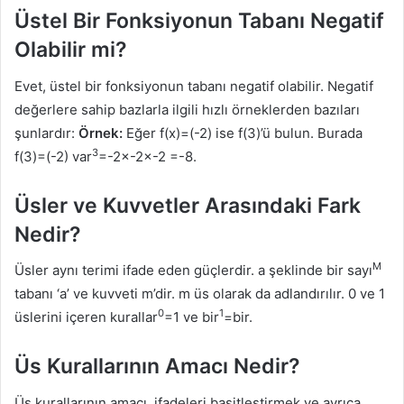
Üstel Bir Fonksiyonun Tabanı Negatif
Olabilir mi?
Evet, üstel bir fonksiyonun tabanı negatif olabilir. Negatif
değerlere sahip bazlarla ilgili hızlı örneklerden bazıları
şunlardır:
Örnek:
Eğer f(x)=(-2) ise f(3)’ü bulun. Burada
3
f(3)=(-2) var
=-2×-2×-2 =-8.
Üsler ve Kuvvetler Arasındaki Fark
Nedir?
M
Üsler aynı terimi ifade eden güçlerdir. a şeklinde bir sayı
tabanı ‘a’ ve kuvveti m’dir. m üs olarak da adlandırılır. 0 ve 1
0
1
üslerini içeren kurallar
=1 ve bir
=bir.
Üs Kurallarının Amacı Nedir?
Üs kurallarının amacı, ifadeleri basitleştirmek ve ayrıca