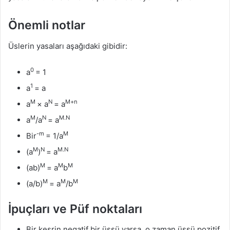
Önemli notlar
Üslerin yasaları aşağıdaki gibidir:
0
a
= 1
1
a
= a
M
N
M+n
a
× a
= a
M
N
M.N
a
/a
= a
-m
M
Bir
= 1/a
M
N
M.N
(a
)
= a
M
M
M
(ab)
= a
b
M
M
M
(a/b)
= a
/b
İpuçları ve Püf noktaları
Bir kesrin negatif bir üssü varsa, o zaman üssü pozitif