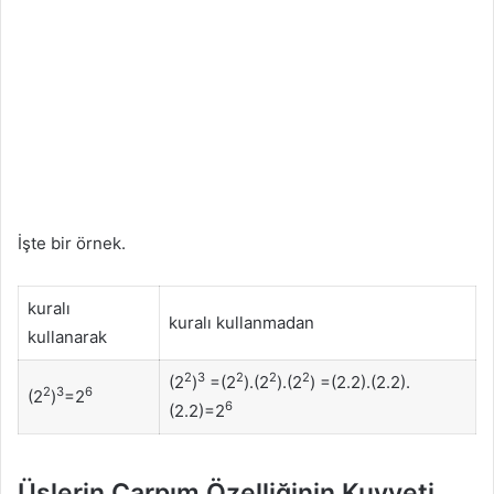
İşte bir örnek.
kuralı
kuralı kullanmadan
kullanarak
2
3
2
2
2
(2
)
=(2
).(2
).(2
) =(2.2).(2.2).
2
3
6
(2
)
=2
6
(2.2)=2
Üslerin Çarpım Özelliğinin Kuvveti