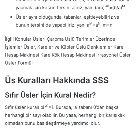
-m
M
yapmak için kesrin tersini alırız, yani (a/b)
=(b/a)
Üsler aynı olduğunda, tabanları eşitleyebiliriz ve
M
N
bunun tersini de yapabiliriz, yani a
=a
, m=n
İlgili Konular Üsleri Çarpma Üslü Terimler Üzerinde
İşlemler Üsler, Kareler ve Küpler Üslü Denklemler Kare
Hesap Makinesi Kare Kök Hesap Makinesi İrrasyonel Üsler
Üsler Formül
Üs Kuralları Hakkında SSS
Sıfır Üsler İçin Kural Nedir?
0
Sıfır üsler kuralı bir
=1. Burada, ‘a’ tabanı 0’dan başka
herhangi bir sayı olabilir. Bu yasa, herhangi bir karışıklık
olmadan bunu basitleştirmeye yardımcı olur.