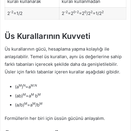
kuralı kullanarak
kuralı kullanmadan
-2
-2
0-2
0
2
2
2
=1/2
2
=2
=2
/2
=1/2
Üs Kurallarının Kuvveti
Üs kurallarının gücü, hesaplama yapma kolaylığı ile
anlaşılabilir. Temel üs kuralları, aynı üs değerlerine sahip
farklı tabanları içerecek şekilde daha da genişletilebilir.
Üsler için farklı tabanlar içeren kurallar aşağıdaki gibidir.
M
N
M.N
(a
)
=a
M
M
M
(ab)
=a
b
M
M
M
(a/b)
=a
/b
Formüllerin her biri için üssün gücünü anlayalım.