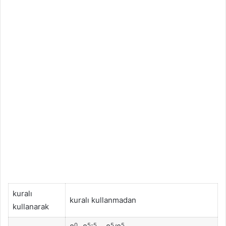
kuralı
kuralı kullanmadan
kullanarak
0
5-5
5
5