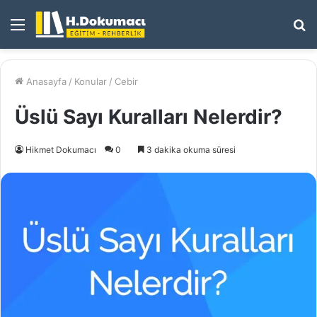
Menü
A
y
...
Anasayfa
/
Konular
/
Cebir
Üslü Sayı Kuralları Nelerdir?
Hikmet Dokumacı
0
3 dakika okuma süresi