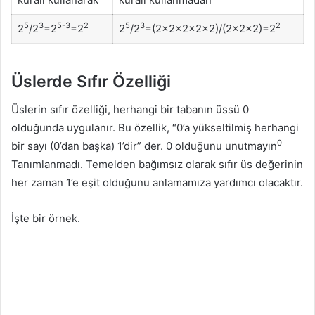
5
3
5-3
2
5
3
2
2
/2
=2
=2
2
/2
=(2×2×2×2×2)/(2×2×2)=2
Üslerde Sıfır Özelliği
Üslerin sıfır özelliği, herhangi bir tabanın üssü 0
olduğunda uygulanır. Bu özellik, “0’a yükseltilmiş herhangi
0
bir sayı (0’dan başka) 1’dir” der. 0 olduğunu unutmayın
Tanımlanmadı. Temelden bağımsız olarak sıfır üs değerinin
her zaman 1’e eşit olduğunu anlamamıza yardımcı olacaktır.
İşte bir örnek.