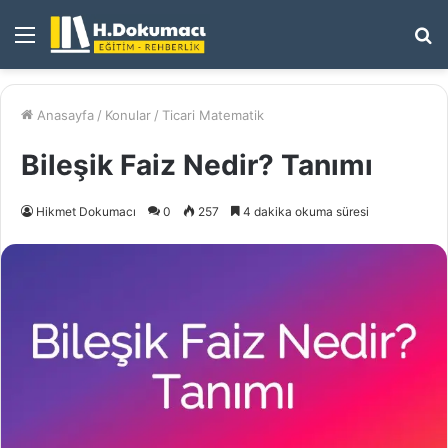
Menü
A
y
...
Anasayfa
/
Konular
/
Ticari Matematik
Bileşik Faiz Nedir? Tanımı
Hikmet Dokumacı
0
257
4 dakika okuma süresi