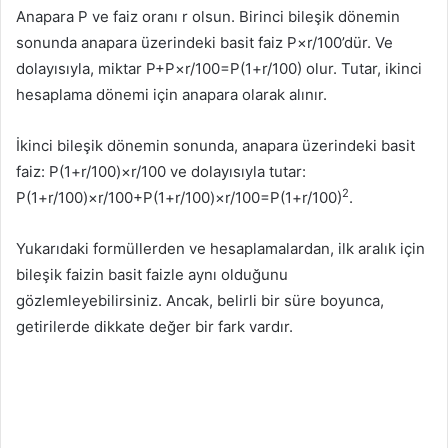
Anapara P ve faiz oranı r olsun. Birinci bileşik dönemin
sonunda anapara üzerindeki basit faiz P×r/100’dür. Ve
dolayısıyla, miktar P+P×r/100=P(1+r/100) olur. Tutar, ikinci
hesaplama dönemi için anapara olarak alınır.
İkinci bileşik dönemin sonunda, anapara üzerindeki basit
faiz: P(1+r/100)×r/100 ve dolayısıyla tutar:
2
P(1+r/100)×r/100+P(1+r/100)×r/100=P(1+r/100)
.
Yukarıdaki formüllerden ve hesaplamalardan, ilk aralık için
bileşik faizin basit faizle aynı olduğunu
gözlemleyebilirsiniz. Ancak, belirli bir süre boyunca,
getirilerde dikkate değer bir fark vardır.