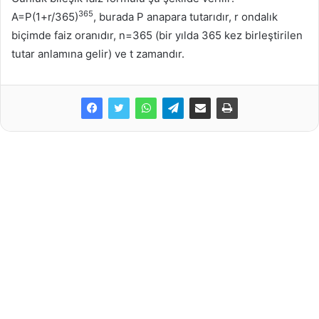
365
A=P(1+r/365)
, burada P anapara tutarıdır, r ondalık
biçimde faiz oranıdır, n=365 (bir yılda 365 kez birleştirilen
tutar anlamına gelir) ve t zamandır.