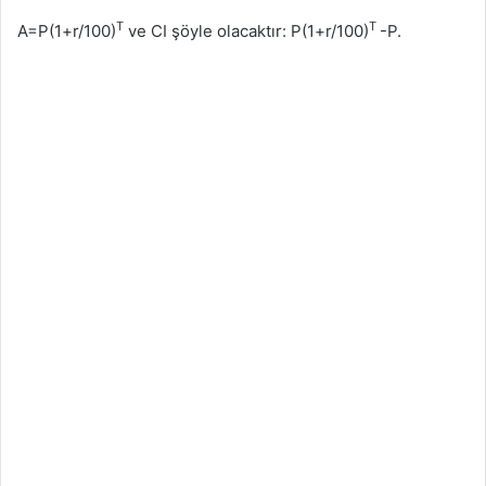
T
T
A=P(1+r/100)
ve CI şöyle olacaktır: P(1+r/100)
-P.